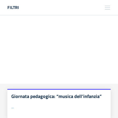
FILTRI
TITOLO
LUOGO
ANNO
TIPOLOGIA
Search
Reset
Giornata pedagogica: “musica dell’infanzia”
...