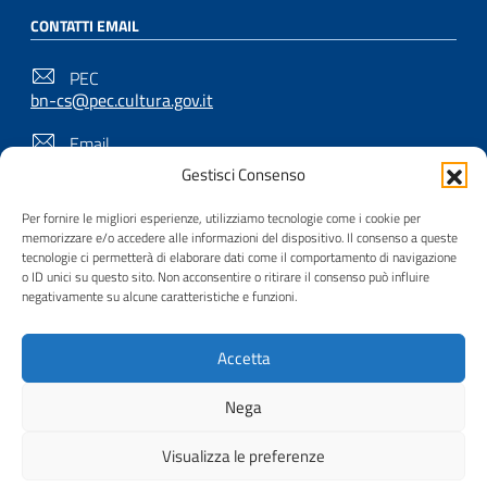
CONTATTI EMAIL
PEC
bn-cs@pec.cultura.gov.it
Email
bn-cs@cultura.gov.it
Gestisci Consenso
Per fornire le migliori esperienze, utilizziamo tecnologie come i cookie per
memorizzare e/o accedere alle informazioni del dispositivo. Il consenso a queste
SEGUICI SU
tecnologie ci permetterà di elaborare dati come il comportamento di navigazione
o ID unici su questo sito. Non acconsentire o ritirare il consenso può influire
negativamente su alcune caratteristiche e funzioni.
Useful Links Section
Privacy
|
Cookie policy
|
Contatti
|
Dichiarazione di
Accetta
accessibilità
| Realizzato da
Inera
Nega
Visualizza le preferenze
© 2008 - 2026
Biblioteca Nazionale di Cosenza