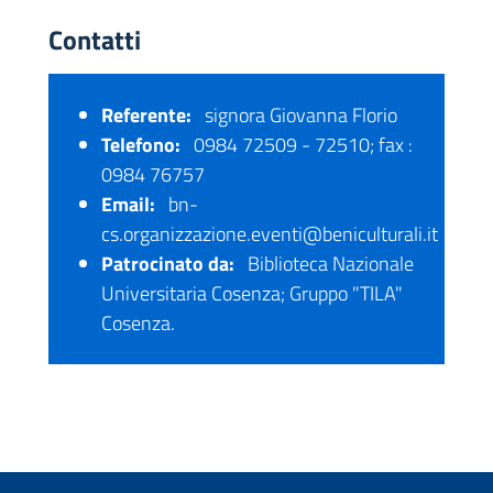
Contatti
Referente:
signora Giovanna Florio
Telefono:
0984 72509 - 72510; fax :
0984 76757
Email:
bn-
cs.organizzazione.eventi@beniculturali.it
Patrocinato da:
Biblioteca Nazionale
Universitaria Cosenza; Gruppo "TILA"
Cosenza.