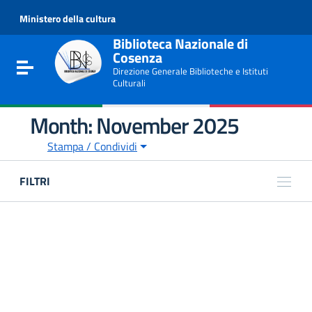
Go to content
Ministero della cultura
Go to the navigation menu
Go to the footer
Biblioteca Nazionale di
Cosenza
Toggle navigation
Direzione Generale Biblioteche e Istituti
Culturali
Month:
November 2025
Stampa / Condividi
FILTRI
ARGOMENTI
e